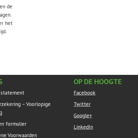
pen de
agen.
er het
ijd.
S
OP DE HOOGTE
y statement
Facebook
rzekering – Voorlopige
Twitter
g
Google+
en formulier
LinkedIn
ne Voorwaarden