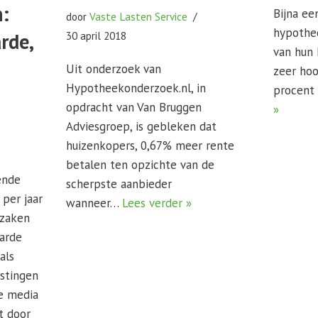
n:
Bijna ee
door
Vaste Lasten Service
hypothee
rde,
30 april 2018
van hun 
Uit onderzoek van
zeer hoo
Hypotheekonderzoek.nl, in
procent
opdracht van Van Bruggen
»
Adviesgroep, is gebleken dat
huizenkopers, 0,67% meer rente
betalen ten opzichte van de
ende
scherpste aanbieder
 per jaar
wanneer…
Lees verder »
 zaken
aarde
als
astingen
de media
t door