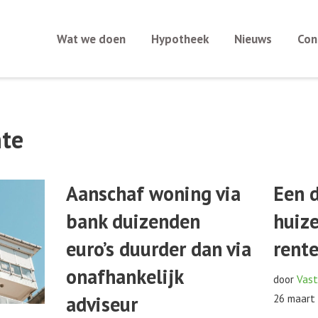
Wat we doen
Hypotheek
Nieuws
Con
te
Aanschaf woning via
Een 
bank duizenden
huize
euro’s duurder dan via
rente
onafhankelijk
door
Vast
adviseur
26 maart