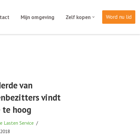
Word nu lid
tact
Mijn omgeving
Zelf kopen
derde van
nbezitters vindt
 te hoog
e Lasten Service
 2018