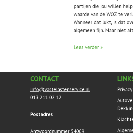
partijen die jou willen hel
waarde van de WOZ te verl
Wanneer dat lukt, is dat ov
algemeen fijn. Maar niet alt
Lees verder »
CONTACT
LINK
info@vastelastenservice.nl
Privac
013 211 02 12
Autove
Dekkin
Postadres
Klacht
Algeme
Antwoordnummer 54069