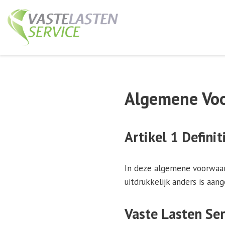
Ga
naar
de
inhoud
Algemene Vo
Artikel 1 Definit
In deze algemene voorwaar
uitdrukkelijk anders is aan
Vaste Lasten Ser