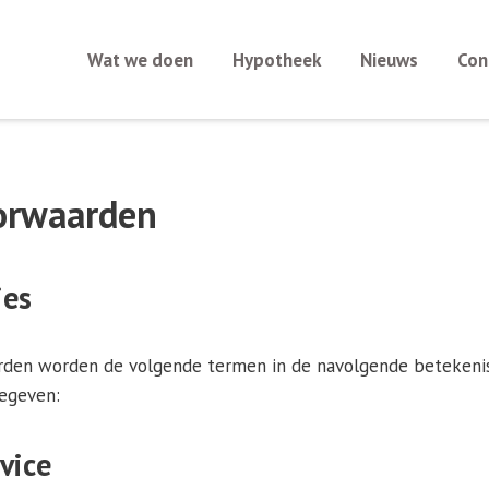
Wat we doen
Hypotheek
Nieuws
Con
orwaarden
ies
den worden de volgende termen in de navolgende betekenis 
gegeven:
vice