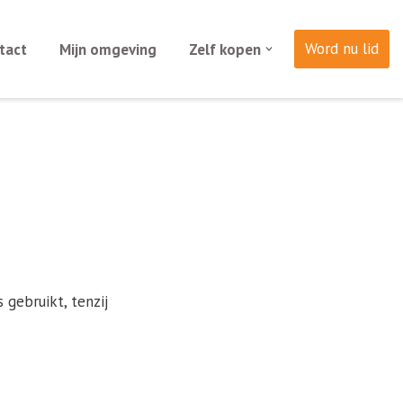
Word nu lid
tact
Mijn omgeving
Zelf kopen
gebruikt, tenzij