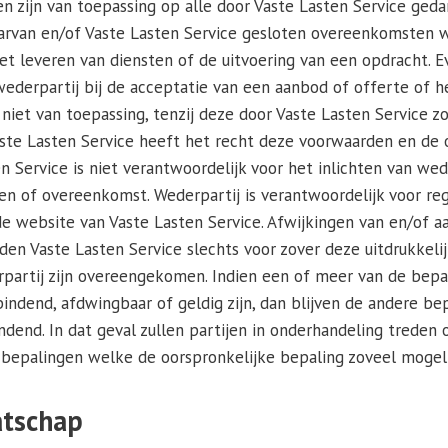
zijn van toepassing op alle door Vaste Lasten Service geda
arvan en/of Vaste Lasten Service gesloten overeenkomsten w
 het leveren van diensten of de uitvoering van een opdracht. 
derpartij bij de acceptatie van een aanbod of offerte of he
 niet van toepassing, tenzij deze door Vaste Lasten Service 
. Vaste Lasten Service heeft het recht deze voorwaarden en de
ten Service is niet verantwoordelijk voor het inlichten van we
en of overeenkomst. Wederpartij is verantwoordelijk voor r
 website van Vaste Lasten Service. Afwijkingen van en/of a
n Vaste Lasten Service slechts voor zover deze uitdrukkelijk
rpartij zijn overeengekomen. Indien een of meer van de bep
indend, afdwingbaar of geldig zijn, dan blijven de andere be
ndend. In dat geval zullen partijen in onderhandeling trede
 bepalingen welke de oorspronkelijke bepaling zoveel mogel
atschap