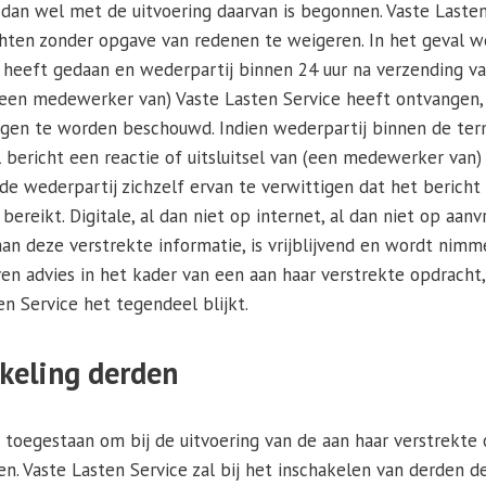
d, dan wel met de uitvoering daarvan is begonnen. Vaste Last
hten zonder opgave van redenen te weigeren. In het geval we
 heeft gedaan en wederpartij binnen 24 uur na verzending v
een medewerker van) Vaste Lasten Service heeft ontvangen, 
ngen te worden beschouwd. Indien wederpartij binnen de term
l bericht een reactie of uitsluitsel van (een medewerker van)
de wederpartij zichzelf ervan te verwittigen dat het berich
bereikt. Digitale, al dan niet op internet, al dan niet op aan
aan deze verstrekte informatie, is vrijblijvend en wordt nim
en advies in het kader van een aan haar verstrekte opdracht,
n Service het tegendeel blijkt.
akeling derden
e toegestaan om bij de uitvoering van de aan haar verstrekte
n. Vaste Lasten Service zal bij het inschakelen van derden de