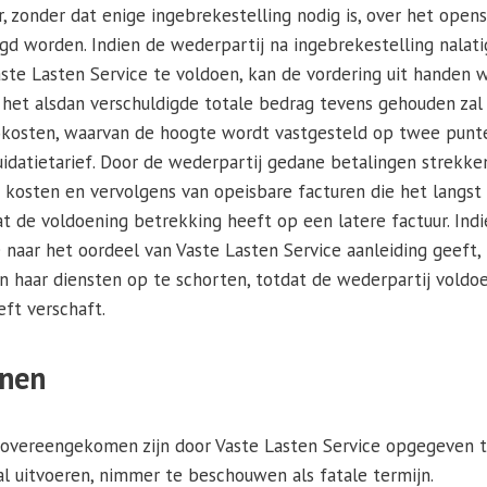
r, zonder dat enige ingebrekestelling nodig is, over het ope
igd worden. Indien de wederpartij na ingebrekestelling nalati
te Lasten Service te voldoen, kan de vordering uit handen 
 het alsdan verschuldigde totale bedrag tevens gehouden zal 
sokosten, waarvan de hoogte wordt vastgesteld op twee punt
idatietarief. Door de wederpartij gedane betalingen strekke
n kosten en vervolgens van opeisbare facturen die het langst 
t de voldoening betrekking heeft op een latere factuur. Ind
 naar het oordeel van Vaste Lasten Service aanleiding geeft, 
 haar diensten op te schorten, totdat de wederpartij voldoe
eft verschaft.
jnen
 is overeengekomen zijn door Vaste Lasten Service opgegeven 
al uitvoeren, nimmer te beschouwen als fatale termijn.