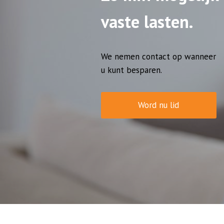
vaste lasten.
We nemen contact op wanneer
u kunt besparen.
Word nu lid