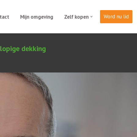
Word nu lid
tact
Mijn omgeving
Zelf kopen
lopige dekking