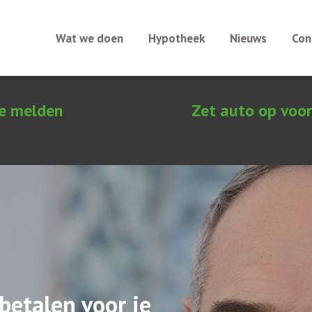
Wat we doen
Hypotheek
Nieuws
Con
e melden
Zet auto op voor
betalen voor je