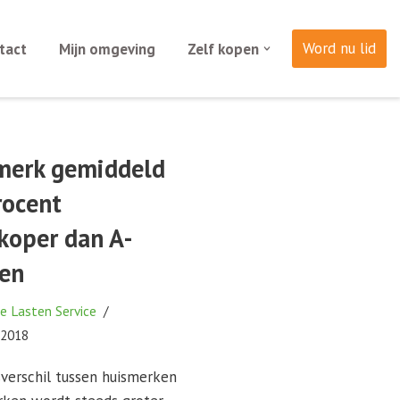
Word nu lid
tact
Mijn omgeving
Zelf kopen
merk gemiddeld
rocent
koper dan A-
en
e Lasten Service
 2018
sverschil tussen huismerken