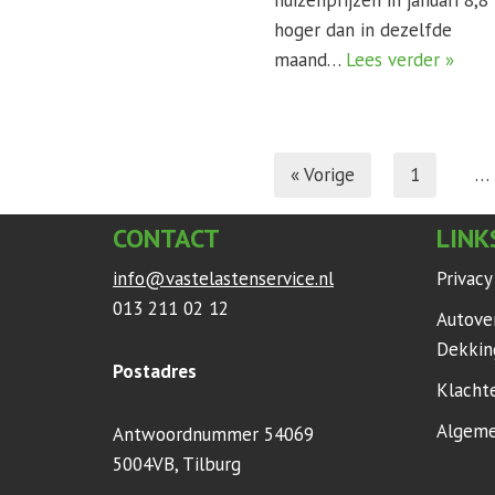
huizenprijzen in januari 8,
hoger dan in dezelfde
maand…
Lees verder »
« Vorige
1
…
CONTACT
LINK
info@vastelastenservice.nl
Privac
013 211 02 12
Autove
Dekkin
Postadres
Klacht
Algeme
Antwoordnummer 54069
5004VB, Tilburg