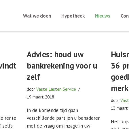
Wat we doen
Hypotheek
Nieuws
Con
Advies: houd uw
Huis
vindt
bankrekening voor u
36 p
zelf
goed
merk
door
Vaste Lasten Service
19 maart 2018
door
Vast
13 maart
In de komende tijd gaan
de rente
verschillende partijen u benaderen
Het prij
 zelfs
met de vraag om inzage in uw