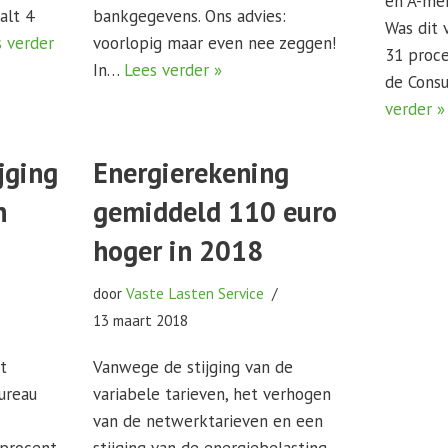
en A-mer
alt 4
bankgegevens. Ons advies:
Was dit 
s verder
voorlopig maar even nee zeggen!
31 proce
In…
Lees verder »
de Cons
verder »
jging
Energierekening
n
gemiddeld 110 euro
hoger in 2018
door
Vaste Lasten Service
13 maart 2018
t
Vanwege de stijging van de
ureau
variabele tarieven, het verhogen
van de netwerktarieven en een