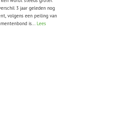
ken wordt steeds groter.
verschil 3 jaar geleden nog
nt, volgens een peiling van
umentenbond is…
Lees