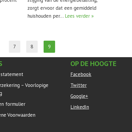
8 procent
stijging van de energiebelasting,
zorgt ervoor dat een gemiddeld
huishouden per…
Lees verder »
7
8
9
S
OP DE HOOGTE
y statement
Facebook
rzekering – Voorlopige
Twitter
g
Google+
en formulier
LinkedIn
ne Voorwaarden