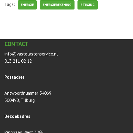
Tags:
ENERGIE
ENERGIEREKENING
STIJGING
CONTACT
info@vastelastenservice.nl
013 211 02 12
Postadres
Antwoordnummer 54069
5004VB, Tilburg
Bezoekadres
Ringbaan West 306B