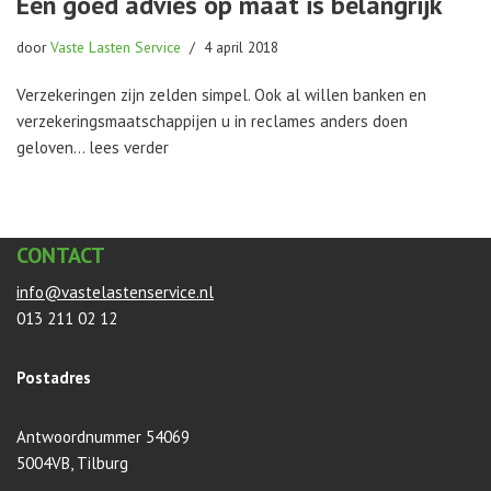
Een goed advies op maat is belangrijk
door
Vaste Lasten Service
4 april 2018
Verzekeringen zijn zelden simpel. Ook al willen banken en
verzekeringsmaatschappijen u in reclames anders doen
geloven… lees verder
CONTACT
info@vastelastenservice.nl
013 211 02 12
Postadres
Antwoordnummer 54069
5004VB, Tilburg