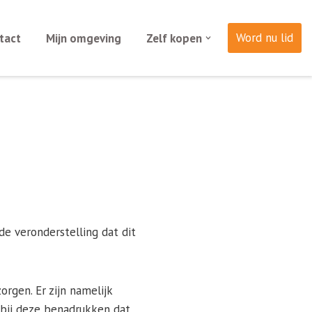
Word nu lid
tact
Mijn omgeving
Zelf kopen
e veronderstelling dat dit
rgen. Er zijn namelijk
 bij deze benadrukken dat