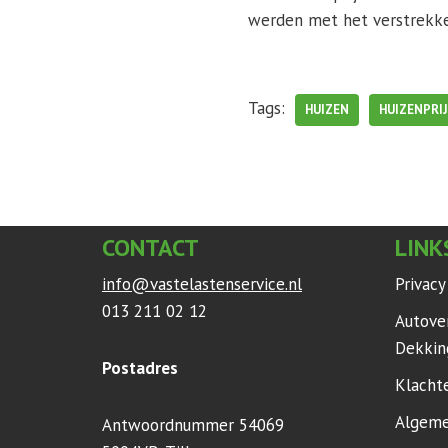
werden met het verstrekk
Tags:
HUIZEN
HUIZENPRI
CONTACT
LINK
info@vastelastenservice.nl
Privac
013 211 02 12
Autove
Dekkin
Postadres
Klacht
Algeme
Antwoordnummer 54069