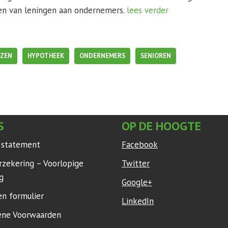
en van leningen aan ondernemers.
lees verder
JZEN
HYPOTHEEK
ONDERNEMERS
SENIOREN
S
OP DE HOOGTE
y statement
Facebook
rzekering – Voorlopige
Twitter
g
Google+
en formulier
LinkedIn
ne Voorwaarden