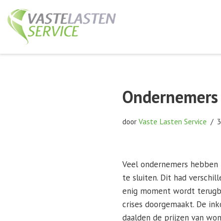
Ga
naar
de
inhoud
Ondernemers 
door
Vaste Lasten Service
3
Veel ondernemers hebben i
te sluiten. Dit had verschi
enig moment wordt terugbe
crises doorgemaakt. De in
daalden de prijzen van won