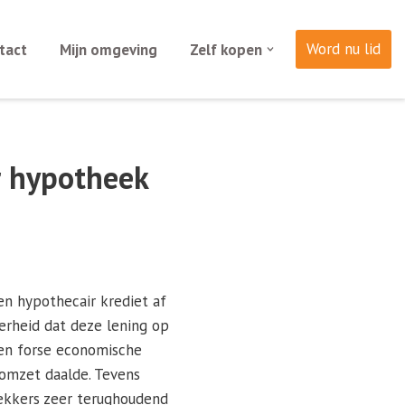
Word nu lid
tact
Mijn omgeving
Zelf kopen
r hypotheek
n hypothecair krediet af
kerheid dat deze lening op
en forse economische
omzet daalde. Tevens
rekkers zeer terughoudend