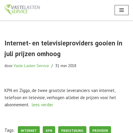
Ga
naar
de
inhoud
Internet- en televisieproviders gooien in
juli prijzen omhoog
door
Vaste Lasten Service
31 mei 2018
KPN en Ziggo, de twee grootste leveranciers van internet,
telefoon en televisie, verhogen allebei de prijzen voor het
abonnement.
lees verder
Tags:
INTERNET
KPN
PRIJSSTIJGING
PROVIDER