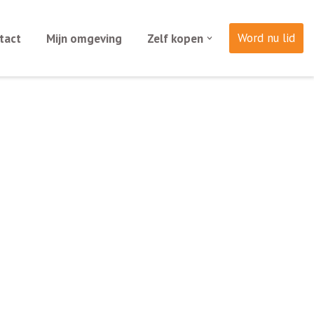
Word nu lid
tact
Mijn omgeving
Zelf kopen