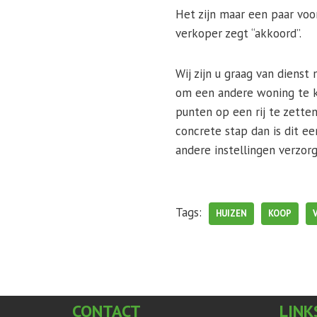
Het zijn maar een paar voo
verkoper zegt “akkoord”.
Wij zijn u graag van dien
om een andere woning te k
punten op een rij te zette
concrete stap dan is dit 
andere instellingen verzor
Tags:
HUIZEN
KOOP
CONTACT
LINK