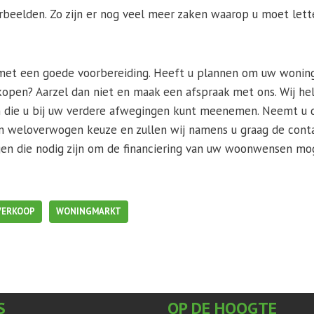
rbeelden. Zo zijn er nog veel meer zaken waarop u moet let
st met een goede voorbereiding. Heeft u plannen om uw wonin
open? Aarzel dan niet en maak een afspraak met ons. Wij he
n die u bij uw verdere afwegingen kunt meenemen. Neemt u d
een weloverwogen keuze en zullen wij namens u graag de con
gen die nodig zijn om de financiering van uw woonwensen mog
VERKOOP
WONINGMARKT
S
OP DE HOOGTE