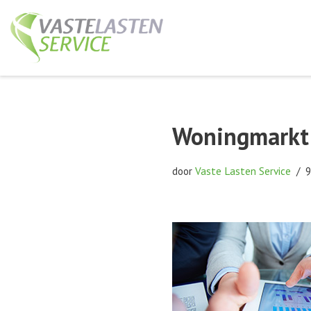
Ga
naar
de
inhoud
Woningmarkt l
door
Vaste Lasten Service
9