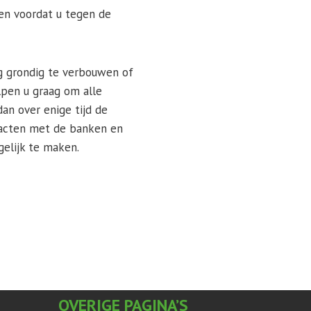
ten voordat u tegen de
g grondig te verbouwen of
lpen u graag om alle
an over enige tijd de
tacten met de banken en
elijk te maken.
OVERIGE PAGINA’S