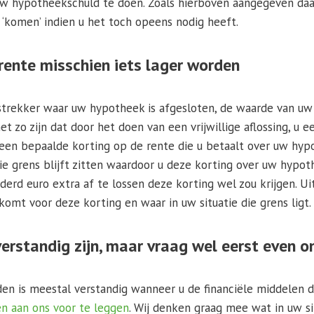
p uw hypotheekschuld te doen. Zoals hierboven aangegeven daa
ld ‘komen’ indien u het toch opeens nodig heeft.
rente misschien iets lager worden
rstrekker waar uw hypotheek is afgesloten, de waarde van uw
et zo zijn dat door het doen van een vrijwillige aflossing, u
 een bepaalde korting op de rente die u betaalt over uw hypot
ie grens blijft zitten waardoor u deze korting over uw hypoth
derd euro extra af te lossen deze korting wel zou krijgen. Ui
komt voor deze korting en waar in uw situatie die grens ligt.
erstandig zijn, maar vraag wel eerst even 
en is meestal verstandig wanneer u de financiële middelen d
ven aan ons voor te leggen
. Wij denken graag mee wat in uw si