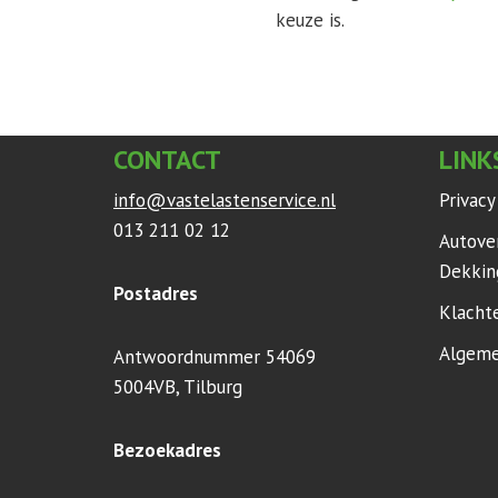
keuze is.
CONTACT
LINK
info@vastelastenservice.nl
Privac
013 211 02 12
Autove
Dekkin
Postadres
Klacht
Algeme
Antwoordnummer 54069
5004VB, Tilburg
Bezoekadres