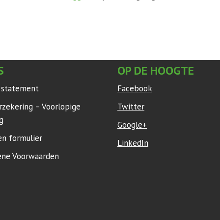
S
OP DE HOOGTE
y statement
Facebook
rzekering – Voorlopige
Twitter
g
Google+
en formulier
LinkedIn
ne Voorwaarden