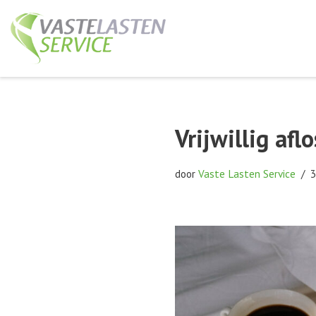
Ga
naar
de
inhoud
Vrijwillig af
door
Vaste Lasten Service
3