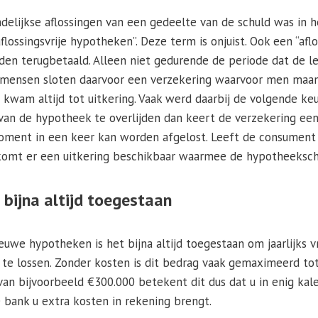
delijkse aflossingen van een gedeelte van de schuld was in h
lossingsvrije hypotheken”. Deze term is onjuist. Ook een “afl
n terugbetaald. Alleen niet gedurende de periode dat de le
 mensen sloten daarvoor een verzekering waarvoor men maan
 kwam altijd tot uitkering. Vaak werd daarbij de volgende k
van de hypotheek te overlijden dan keert de verzekering ee
ment in een keer kan worden afgelost. Leeft de consument
omt er een uitkering beschikbaar waarmee de hypotheeksch
g bijna altijd toegestaan
euwe hypotheken is het bijna altijd toegestaan om jaarlijks v
 te lossen. Zonder kosten is dit bedrag vaak gemaximeerd t
van bijvoorbeeld €300.000 betekent dit dus dat u in enig ka
 bank u extra kosten in rekening brengt.