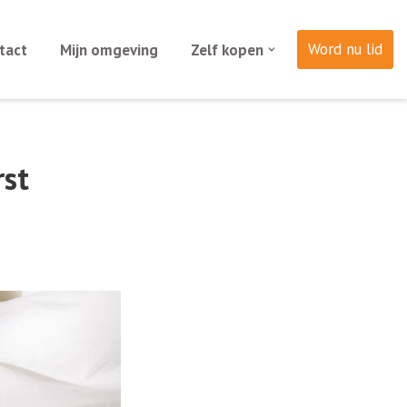
Word nu lid
tact
Mijn omgeving
Zelf kopen
rst