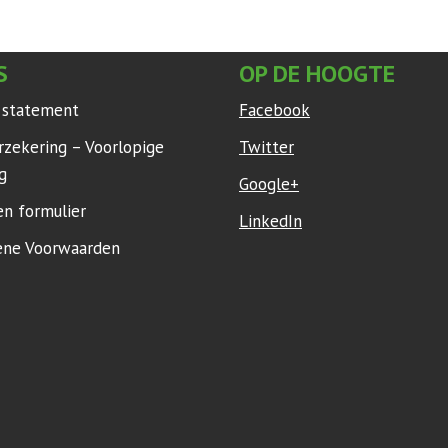
S
OP DE HOOGTE
y statement
Facebook
rzekering – Voorlopige
Twitter
g
Google+
en formulier
LinkedIn
ne Voorwaarden