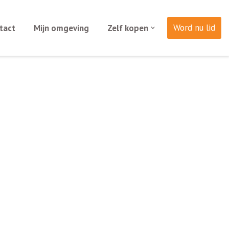
Word nu lid
tact
Mijn omgeving
Zelf kopen