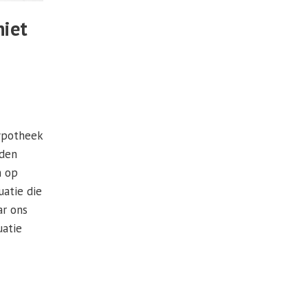
niet
hypotheek
rden
m op
uatie die
ar ons
uatie