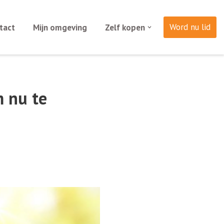
Word nu lid
tact
Mijn omgeving
Zelf kopen
m nu te