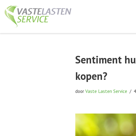
Ga
naar
de
inhoud
Sentiment hui
kopen?
door
Vaste Lasten Service
4