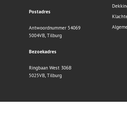
Dekkin
Postadres
Klacht
Algeme
Antwoordnummer 54069
5004VB, Tilburg
Bezoekadres
Ringbaan West 306B
5025VB, Tilburg
Neve
| Mogelijk gemaakt door
WordPress