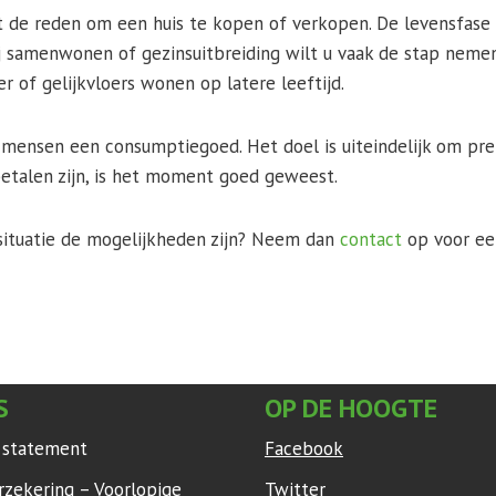
t de reden om een huis te kopen of verkopen. De levensfase w
ij samenwonen of gezinsuitbreiding wilt u vaak de stap nem
r of gelijkvloers wonen op latere leeftijd.
 mensen een consumptiegoed. Het doel is uiteindelijk om pre
etalen zijn, is het moment goed geweest.
situatie de mogelijkheden zijn? Neem dan
contact
op voor een
S
OP DE HOOGTE
y statement
Facebook
rzekering – Voorlopige
Twitter