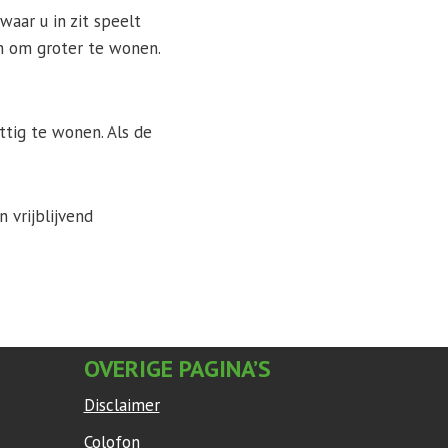
aar u in zit speelt
en om groter te wonen.
ttig te wonen. Als de
 vrijblijvend
OVERIGE PAGINA’S
Disclaimer
Colofon