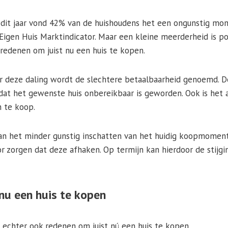
n dit jaar vond 42% van de huishoudens het een ongunstig mo
de Eigen Huis Marktindicator. Maar een kleine meerderheid is p
redenen om juist nu een huis te kopen.
 deze daling wordt de slechtere betaalbaarheid genoemd. De
 dat het gewenste huis onbereikbaar is geworden. Ook is het 
 te koop.
an het minder gunstig inschatten van het huidig koopmoment
r zorgen dat deze afhaken. Op termijn kan hierdoor de stijgi
nu een huis te kopen
r echter ook redenen om juist nú een huis te kopen.