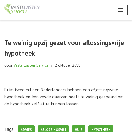
Ga
naar
de
inhoud
Te weinig opzij gezet voor aflossingsvrije
hypotheek
door
Vaste Lasten Service
2 oktober 2018
Ruim twee miljoen Nederlanders hebben een aflossingsvrije
hypotheek en één zesde daarvan heeft te weinig gespaard om
de hypotheek zelf af te kunnen lossen.
Tags:
ADVIES
AFLOSSINGSVRIJ
HUIS
HYPOTHEEK