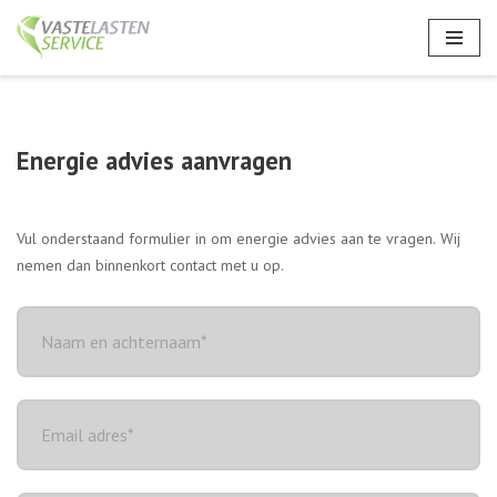
Ga
naar
de
inhoud
Energie advies aanvragen
Ik
Vul onderstaand formulier in om energie advies aan te vragen. Wij
wil
nemen dan binnenkort contact met u op.
graag
energie
advies
ontvangen