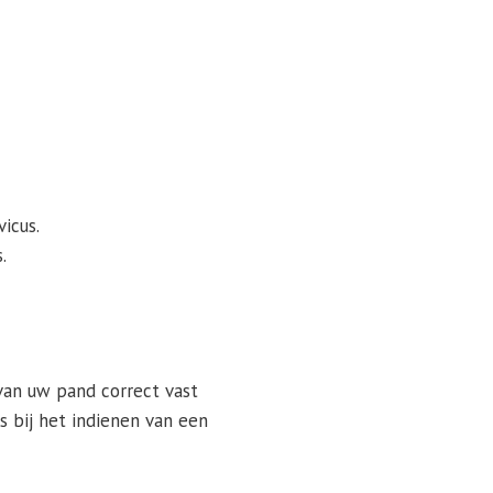
icus.
.
van uw pand correct vast
is bij het indienen van een