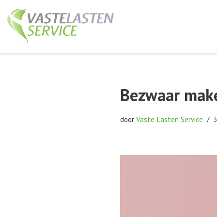
Ga
naar
de
inhoud
Bezwaar mak
door
Vaste Lasten Service
3