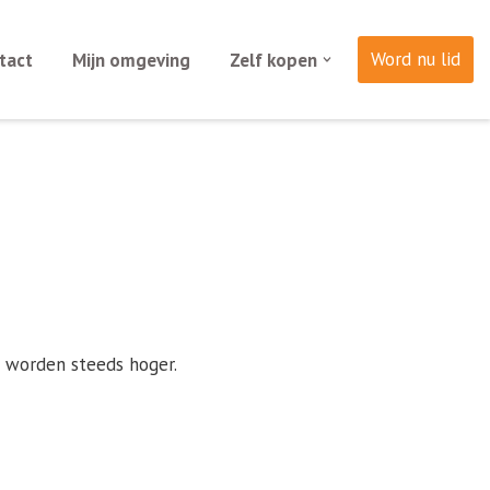
Word nu lid
tact
Mijn omgeving
Zelf kopen
 worden steeds hoger.