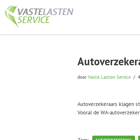
Ga
naar
de
inhoud
Autoverzeker
door
Vaste Lasten Service
4
Autoverzekeraars klagen s
Vooral de WA-autoverzeker