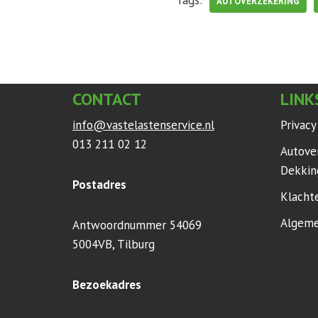
Tags:
AUTOVERZEKERING
CONTACT
LINK
info@vastelastenservice.nl
Privac
013 211 02 12
Autove
Dekkin
Postadres
Klacht
Algeme
Antwoordnummer 54069
5004VB, Tilburg
Bezoekadres