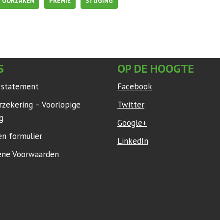
OORZAKEN
PREMIE
STIJGING
S
OP DE HOOGTE
y statement
Facebook
rzekering – Voorlopige
Twitter
g
Google+
en formulier
LinkedIn
ne Voorwaarden