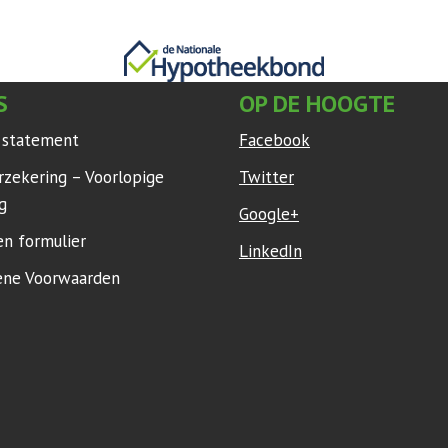
S
OP DE HOOGTE
y statement
Facebook
rzekering – Voorlopige
Twitter
g
Google+
en formulier
LinkedIn
ne Voorwaarden