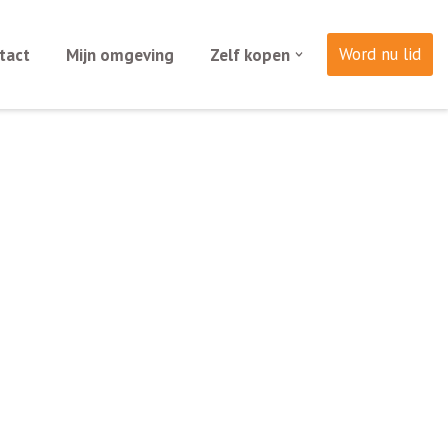
Word nu lid
tact
Mijn omgeving
Zelf kopen