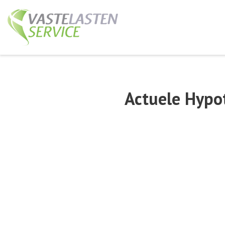
Ga
naar
de
inhoud
Actuele Hypo